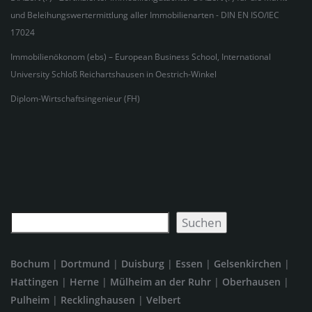
und Beleihungswertermittlung aller Immobilienarten - DIN EN ISO/IEC
17024
Immobilienökonom (ebs) – European Business School, International
University Schloß Reichartshausen in Oestrich-Winkel
Diplom-Wirtschaftsingenieur (FH)
Suchen
Suchen
Bochum
|
Dortmund
|
Duisburg
|
Essen
|
Gelsenkirchen
|
Hattingen
|
Herne
|
Mülheim an der Ruhr
|
Oberhausen
|
Pulheim
|
Recklinghausen
|
Velbert