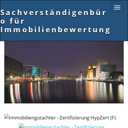
Sachverständigenbür
S
o für
Immobilienbewertung
c
h
a
l